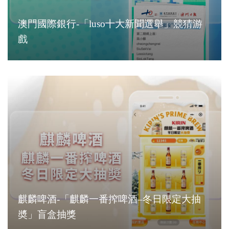
澳門國際銀行-「luso十大新聞選舉」競猜游
戲
麒麟啤酒-「麒麟一番搾啤酒–冬日限定大抽
奬」盲盒抽獎