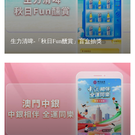
生力清啤-「秋日Fun醺賞」盲盒抽獎