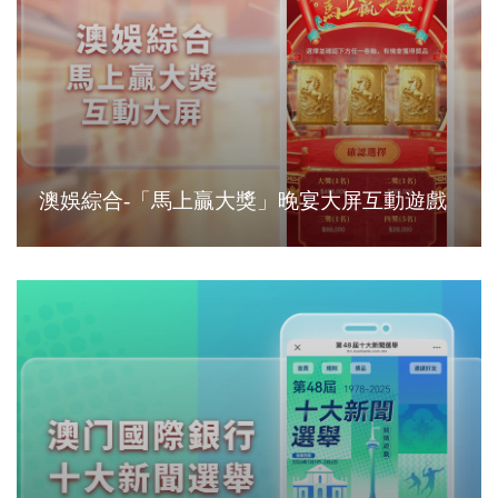
澳娛綜合-「馬上贏大獎」晚宴大屏互動遊戲