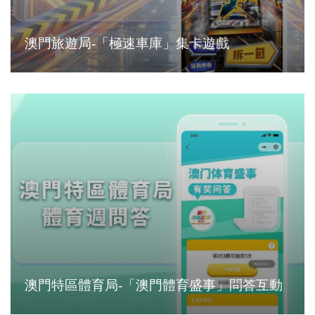
澳門旅遊局-「極速車庫」集卡遊戲
澳門特區體育局-「澳門體育盛事」問答互動