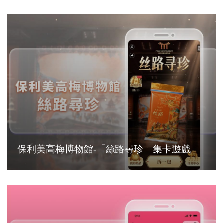
保利美高梅博物館-「絲路尋珍」集卡遊戲