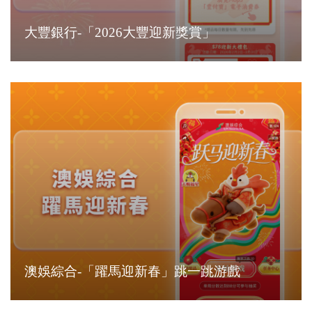
大豐銀行-「2026大豐迎新獎賞」
澳娛綜合-「躍馬迎新春」跳一跳游戲