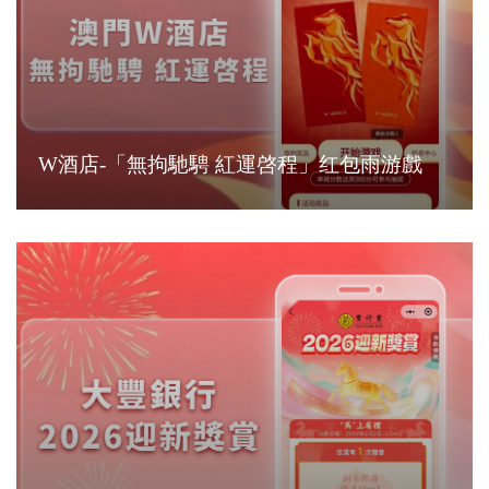
W酒店-「無拘馳騁 紅運啓程」红包雨游戲