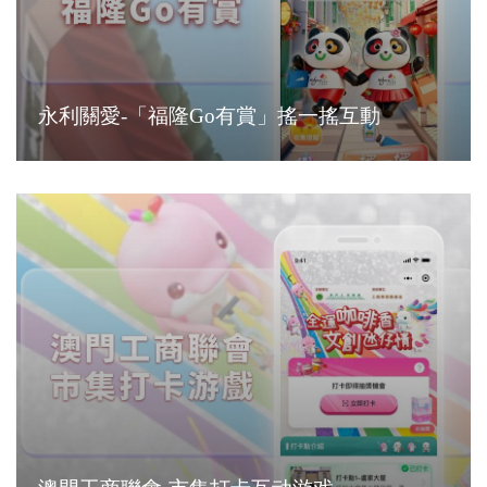
永利關愛-「福隆Go有賞」搖一搖互動