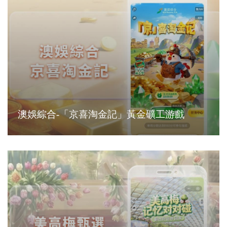
澳娛綜合-「京喜淘金記」黃金礦工游戲