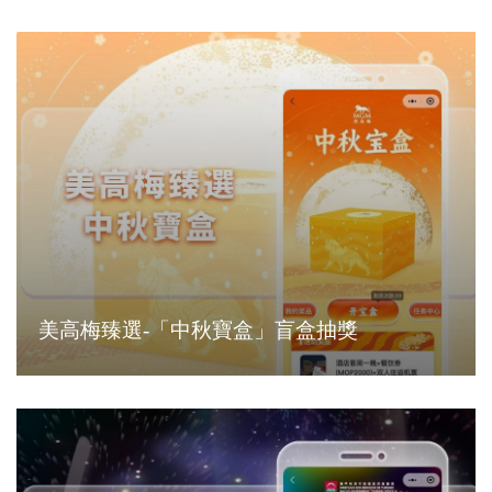
美高梅臻選-「中秋寶盒」盲盒抽獎