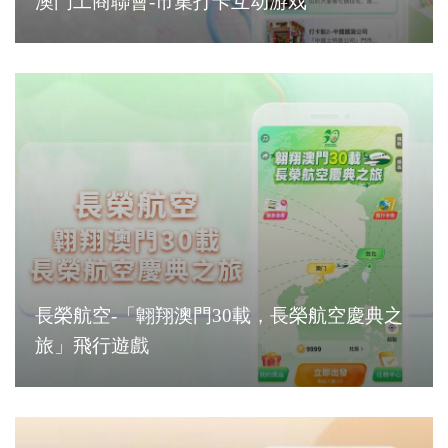
澳門工商聯會-市集打卡互动游戏
長榮航空-「翺翔澳門30載，長榮航空慶典之
旅」飛行遊戲