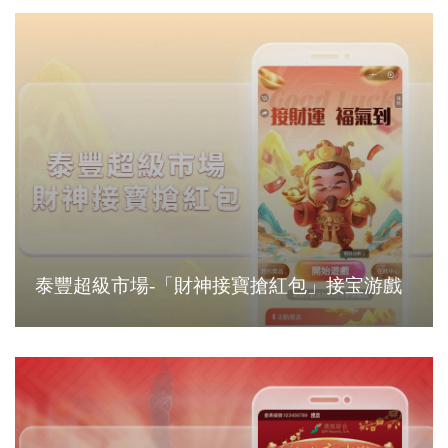
泰豐超級市場-「財神接寶搶紅包」接宝游戲