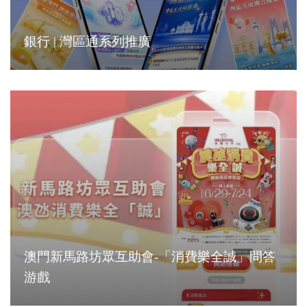
銀行 | 灣區通系列推廣
澳門新馬路坊眾互助會-「消費樂全誠」問答
游戲