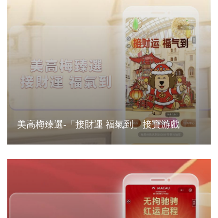
美高梅臻選-「接財運 福氣到」接寶游戲