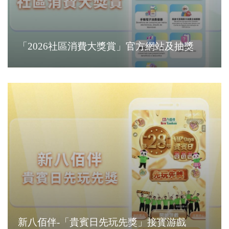
「2026社區消費大獎賞」官方網站及抽獎
新八佰伴-「貴賓日先玩先獎」接寳游戲