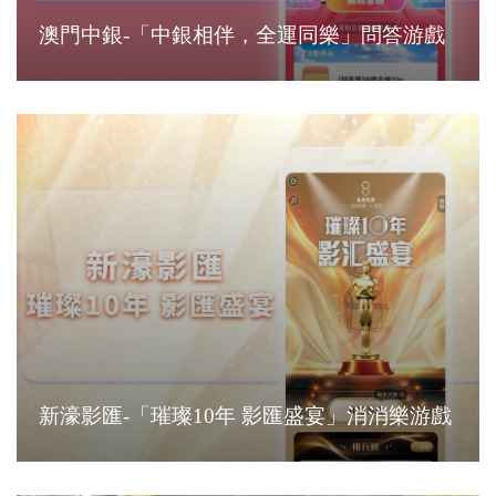
澳門中銀-「中銀相伴，全運同樂」問答游戲
新濠影匯-「璀璨10年 影匯盛宴」消消樂游戲