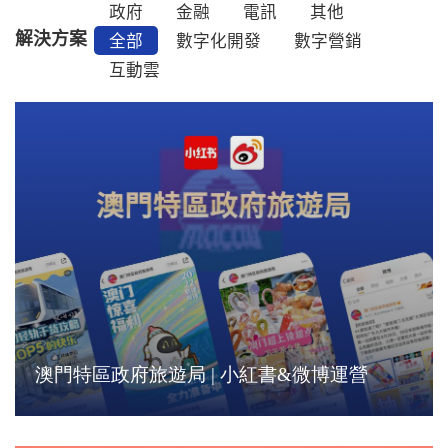
政府
金融
電訊
其他
解決方案
全部
數字化開發
數字營銷
互動雲
澳門特區政府旅遊局 | 小紅書&微博運營