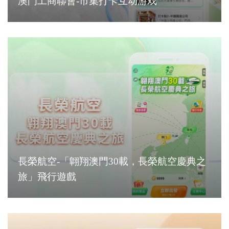
澳門工商聯會-市集打卡互动游戏
長榮航空-「翺翔澳門30載，長榮航空慶典之
旅」飛行遊戲