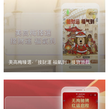
美高梅臻選-「接財運 福氣到」接寶游戲