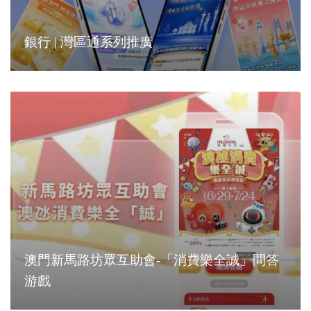
銀行 | 灣區通系列推廣
澳門新馬路坊眾互助會-「消費樂全誠」問答
游戲