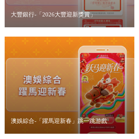
大豐銀行-「2026大豐迎新獎賞」
澳娛綜合-「躍馬迎新春」跳一跳游戲