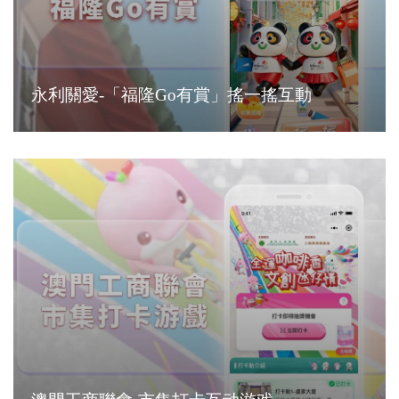
永利關愛-「福隆Go有賞」搖一搖互動