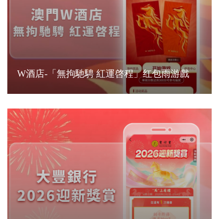
W酒店-「無拘馳騁 紅運啓程」红包雨游戲