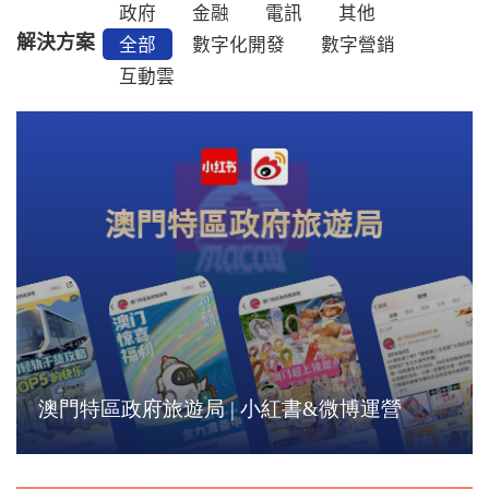
政府
金融
電訊
其他
解決方案
全部
數字化開發
數字營銷
互動雲
澳門特區政府旅遊局 | 小紅書&微博運營