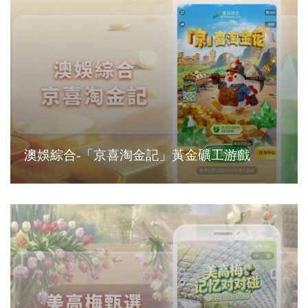
澳娛綜合-「京喜淘金記」黃金礦工游戲