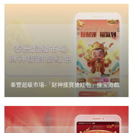
泰豐超級市場-「財神接寶搶紅包」接宝游戲