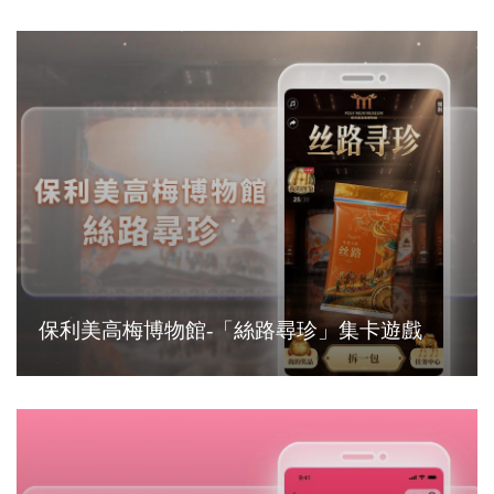
保利美高梅博物館-「絲路尋珍」集卡遊戲