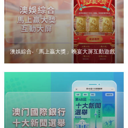
澳娛綜合-「馬上贏大獎」晚宴大屏互動遊戲