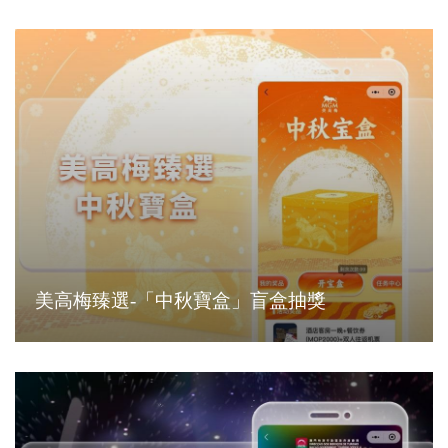
美高梅臻選-「中秋寶盒」盲盒抽獎