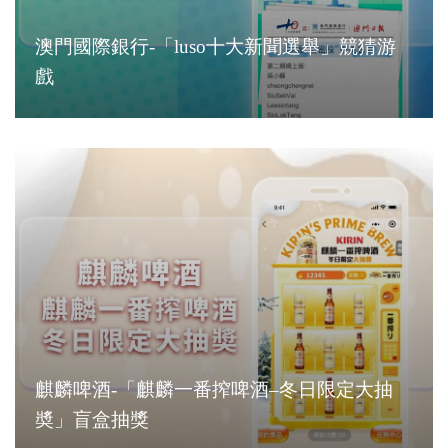
澳門國際銀行-「luso十大新聞選舉」競猜游
戲
麒麟啤酒-「麒麟一番搾啤酒–冬日限定大抽
奬」盲盒抽獎