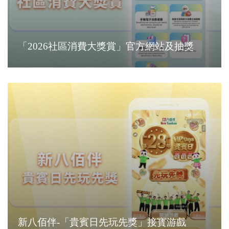
「2026社區消費大獎賞」官方網站及抽獎
新八佰伴-「貴賓日先玩先獎」接寳游戲