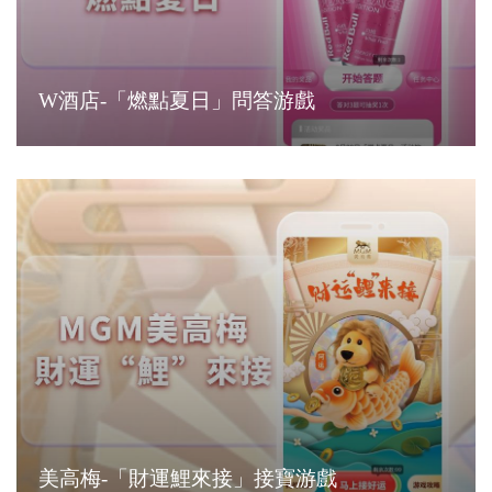
W酒店-「燃點夏日」問答游戲
美高梅-「財運鯉來接」接寶游戲