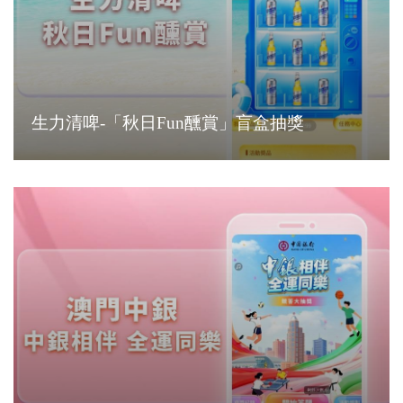
生力清啤-「秋日Fun醺賞」盲盒抽獎