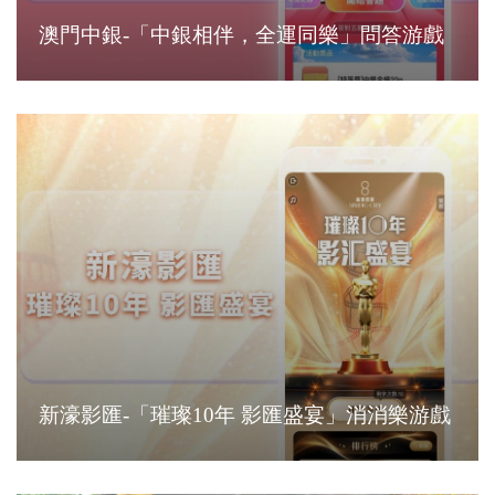
澳門中銀-「中銀相伴，全運同樂」問答游戲
新濠影匯-「璀璨10年 影匯盛宴」消消樂游戲