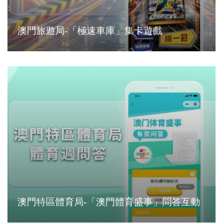
澳門旅遊局-「極速車庫」集卡遊戲
澳門特區體育局-「澳門體育盛事」問答互動