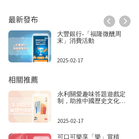
最新發布
憶
大豐銀行-「福隆微醺周
末」消費活動
2025-02-17
相關推薦
永利關愛趣味答題遊戲定
制，助推中國歷史文化傳
播
2025-02-17
可口可樂享「樂」賞積