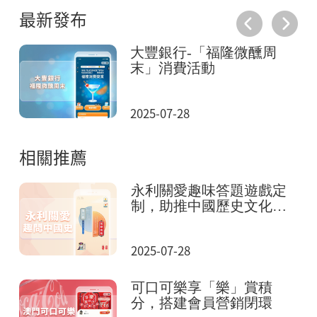
最新發布
憶
大豐銀行-「福隆微醺周
末」消費活動
2025-07-28
相關推薦
永利關愛趣味答題遊戲定
制，助推中國歷史文化傳
播
2025-07-28
可口可樂享「樂」賞積
分，搭建會員營銷閉環