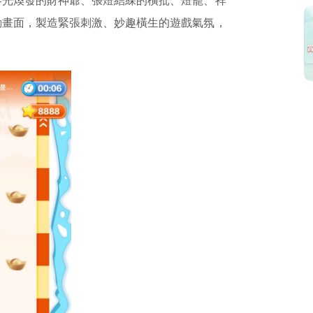
容光煥發的財神爺、張燈結綵的橫批、燈籠、祥
動畫面，製造緊張刺激、妙趣橫生的遊戲氣氛，