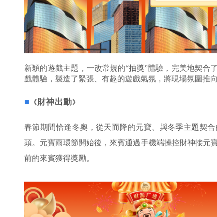
新穎的遊戲主題，一改常規的“抽獎”體驗，完美地契合
戲體驗，製造了緊張、有趣的遊戲氣氛，將現場氛圍推
■
財神出動
《
》
春節期間恰逢冬奧，從天而降的元寶、與冬季主題契合
頭。元寶雨環節開始後，來賓通過手機端操控財神接元
前的來賓獲得獎勵。