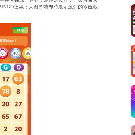
合主持人抽球、叫號，展現活動實況。來賓通過
INGO連線；大螢幕端即時展示激烈的隊伍戰