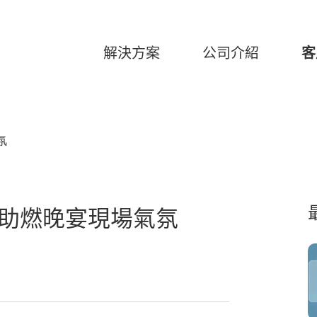
解決方案
公司介紹
客
氛
，助燃晚宴現場氣氛
26
美高梅臻選-「美高梅記憶對對
碰」記憶翻牌游戲
2022-10-26