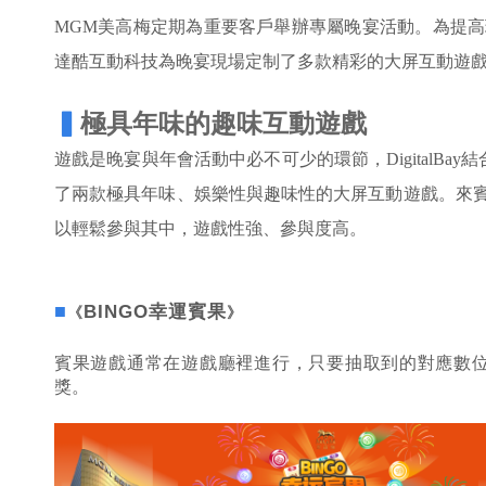
MGM美高梅定期為重要客戶舉辦專屬晚宴活動。為提
達酷互動科技為晚宴現場定制了多款精彩的大屏互動遊
▍
極具年味的趣味互動遊戲
遊戲是晚宴與年會活動中必不可少的環節，DigitalBa
了兩款極具年味、娛樂性與趣味性的大屏互動遊戲。來賓
以輕鬆參與其中，遊戲性強、參與度高。
■
BINGO
幸運賓果
《
》
賓果遊戲通常在遊戲廳裡進行，只要抽取到的對應數位
獎。