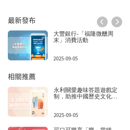
最新發布
憶
大豐銀行-「福隆微醺周
末」消費活動
2025-09-05
相關推薦
永利關愛趣味答題遊戲定
制，助推中國歷史文化傳
播
2025-09-05
可口可樂享「樂」賞積