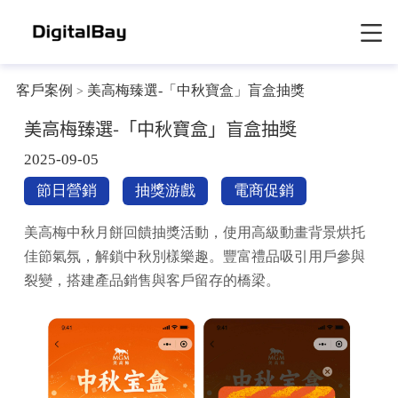
客戶案例
美高梅臻選-「中秋寶盒」盲盒抽獎
>
美高梅臻選-「中秋寶盒」盲盒抽獎
2025-09-05
節日營銷
抽獎游戲
電商促銷
美高梅中秋月餅回饋抽獎活動，使用高級動畫背景烘托
佳節氣氛，解鎖中秋別樣樂趣。豐富禮品吸引用戶參與
裂變，搭建產品銷售與客戶留存的橋梁。