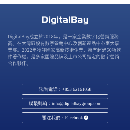
DigitalBay成立於2018年，是一家企業數字化營銷服務
商。在大灣區設有數字營銷中心及創新產品中心兩大事
業部。2022年獲評國家高新技術企業，擁有超過60項軟
件著作權。是多家國際品牌及上市公司指定的數字營銷
合作夥伴。
諮詢電話：+853 62161058
聯繫郵箱：info@digitalbaygroup.com
關注我們：Facebook