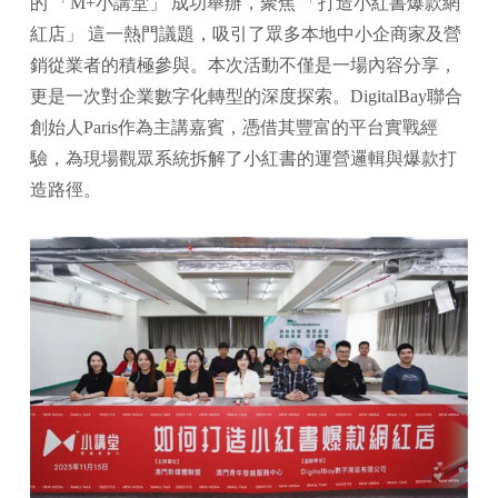
的 「M+小講堂」 成功舉辦，聚焦 「打造小紅書爆款網
紅店」 這一熱門議題，吸引了眾多本地中小企商家及營
銷從業者的積極參與。本次活動不僅是一場內容分享，
更是一次對企業數字化轉型的深度探索。DigitalBay聯合
創始人Paris作為主講嘉賓，憑借其豐富的平台實戰經
驗，為現場觀眾系統拆解了小紅書的運營邏輯與爆款打
造路徑。