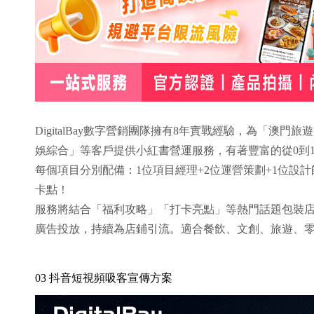
DigitalBay數字營銷團隊擁有8年實戰經驗，為「澳
娛綜合」等客戶提供小紅書營運服務，有著豐富的從0到
每個項目分別配備：1位項目經理+2位運營策劃+1位設
卡點！
服務將結合「福利攻略」「打卡亮點」等熱門話題包裝店
廣告投放，持續為店鋪引流。適合餐飲、文創、旅遊、
03 抖音短視頻吸客宣傳方案