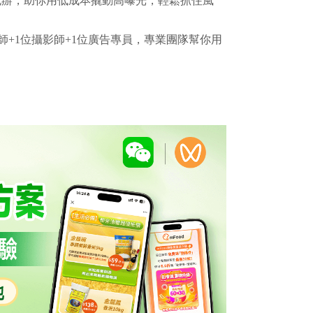
包辦，助你用低成本撬動高曝光，輕鬆抓住風
師+1位攝影師+1位廣告專員，專業團隊幫你用