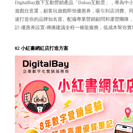
DigitalBay旗下互動營銷產品「Dakuu互動雲」，
遊戲任意選，顧客玩遊戲即領優惠券，吸引到店消費。
速打造你的品牌知名度。配備專業營銷顧問和運營團隊，
計-優惠券設置-傳播建議全程一條龍服務，低成本幫你
02 小紅書網紅店打造方案