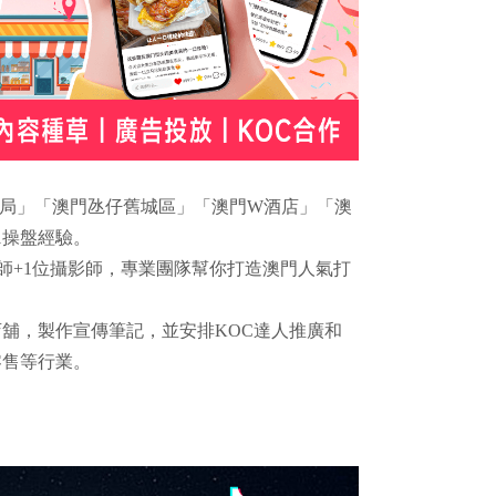
門旅遊局」「澳門氹仔舊城區」「澳門W酒店」「澳
1操盤經驗。
計師+1位攝影師，專業團隊幫你打造澳門人氣打
舖，製作宣傳筆記，並安排KOC達人推廣和
零售等行業。