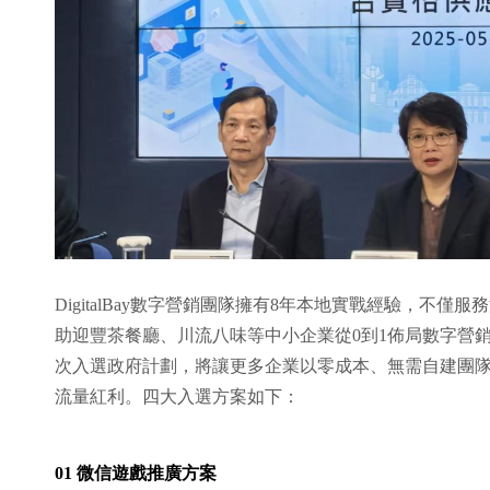
DigitalBay數字營銷團隊擁有8年本地實戰經驗，不
助迎豐茶餐廳、川流八味等中小企業從0到1佈局數字營
次入選政府計劃，將讓更多企業以零成本、無需自建團
流量紅利。四大入選方案如下：
01 微信遊戲推廣方案