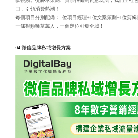
款視頻。從腳本策劃、實景拍攝到創意玩法，我們全程
口，引領消費熱潮！
每個項目分別配備：1位項目經理+1位文案策劃+1位剪輯
一條視頻種草萬人，一個定位引爆全城！
04 微信品牌私域增長方案